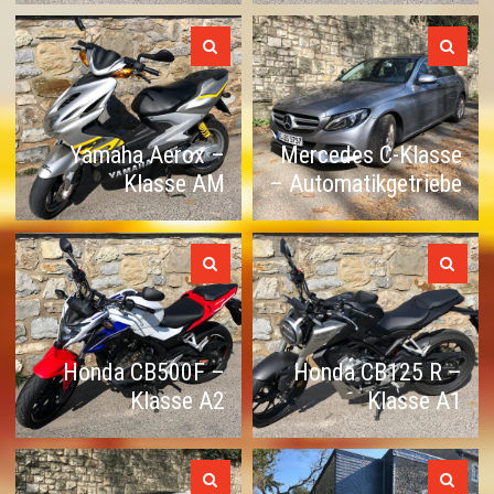
Yamaha Aerox –
Mercedes C-Klasse
Klasse AM
– Automatikgetriebe
Honda CB500F –
Honda CB125 R –
Klasse A2
Klasse A1