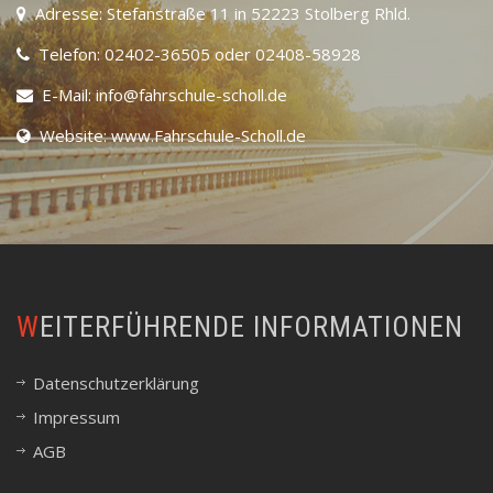
Adresse: Stefanstraße 11 in 52223 Stolberg Rhld.
Telefon: 02402-36505 oder 02408-58928
E-Mail: info@fahrschule-scholl.de
Website: www.Fahrschule-Scholl.de
WEITERFÜHRENDE INFORMATIONEN
Datenschutzerklärung
Impressum
AGB