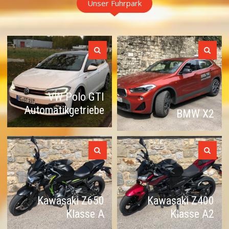
Unser Fuhrpark
VW Polo GTI
Automatikgetriebe
BMW X2
Kawasaki Z650
Kawasaki Z400
Klasse A
Klasse A2